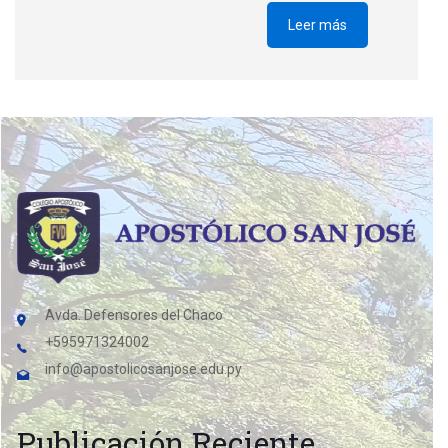
Leer más
Avda. Defensores del Chaco
+595971324002
info@apostolicosanjose.edu.py
Publicación Reciente