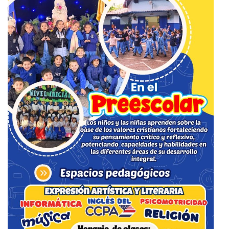
a
s
s